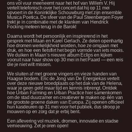
ons vol vuur meeneemt naar het hof van Willem V. Hij
vertelt telefonisch over het concert dat hij op 11 mei
opvoert in de Koninklijke Schouwburg met zijn ensemble
Musica Poetica. De sfeer van de Paul Steenbergen Foyer
trekt je in combinatie met de klanken van Hendrick
Focking meteen terug in de Barok!
Daarna wordt het persoonlijk en inspirerend in het
gesprek met Maan en Karel Gerlach. Ze delen openhartig
hoe dromen werkelijkheid worden, hoe ze omgaan met
druk, en hoe een fietsflirt het begin vormde van iets moois.
We duiken in Maan’s nieuwe album Eclips en kijken
vooruit naar haar show op 30 mei in het Paard — een reis
die je niet wilt missen.
We sluiten af met groene vingers en vieze handen van
Haagse bodem. Eric de Jong van De Energiekas vertelt
over deze nieuwe broedplaats op het dak van de Helena,
waar je geen geld maar tijd en kennis inbrengt. Ontdek
hoe Urban Farming en Urban Practice hier samenkomen
om de stad duurzamer en creatiever te maken op één van
de grootste groene daken van Europa. Zij openen officieel
hun kasdeuren op 31 mei voor het publiek, dus stroop je
mouwen op en zorg dat je erbij bent.
Een aflevering vol muziek, dromen, innovatie en stadse
vernieuwing. Zet je oren open!